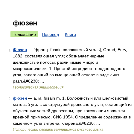
фюзен
Толкование
Перевод
Книги
Фюзен
— [франц. fusain волокнистый уголь], Grand, Eury,
1
1882, составляющая угля; обозначает черные,
шелковистые полосы, различимые микро и
макроскопически. 1. Простой ингредиент неоднородного
угля, залегающий во вмещающей основе в виде линз
разл.&#8230; …
Геологическая энциклопедия
фюзен
— а, м. fusain m. 1. Волокнистый или шелковистый
2
матовый уголь со структурой древесного угля, состоящий из
обугленных частей древесины; при коксовании является
вредной примесью. СИС 1954. Определение содержания в
каменном угле витрена, кларена,&#8230; …
Исторический словарь галлицизмов русского языка