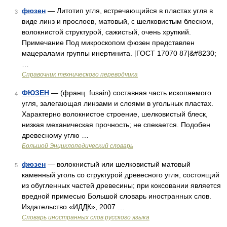
фюзен
— Литотип угля, встречающийся в пластах угля в
3
виде линз и прослоев, матовый, с шелковистым блеском,
волокнистой структурой, сажистый, очень хрупкий.
Примечание Под микроскопом фюзен представлен
мацералами группы инертинита. [ГОСТ 17070 87]&#8230;
…
Справочник технического переводчика
ФЮЗЕН
— (франц. fusain) составная часть ископаемого
4
угля, залегающая линзами и слоями в угольных пластах.
Характерно волокнистое строение, шелковистый блеск,
низкая механическая прочность; не спекается. Подобен
древесному углю …
Большой Энциклопедический словарь
фюзен
— волокнистый или шелковистый матовый
5
каменный уголь со структурой древесного угля, состоящий
из обугленных частей древесины; при коксовании является
вредной примесью Большой словарь иностранных слов.
Издательство «ИДДК», 2007 …
Словарь иностранных слов русского языка