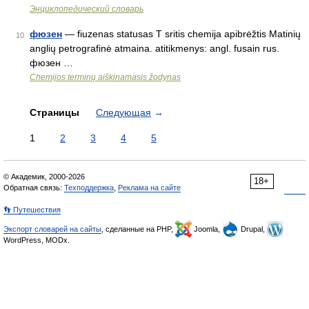
Энциклопедический словарь
фюзен
— fiuzenas statusas T sritis chemija apibrėžtis Matinių
10
anglių petrografinė atmaina. atitikmenys: angl. fusain rus.
фюзен …
Chemijos terminų aiškinamasis žodynas
Страницы
Следующая
→
1
2
3
4
5
© Академик, 2000-2026
18+
Обратная связь:
Техподдержка
,
Реклама на сайте
👣 Путешествия
Экспорт словарей на сайты
, сделанные на PHP,
Joomla,
Drupal,
WordPress, MODx.