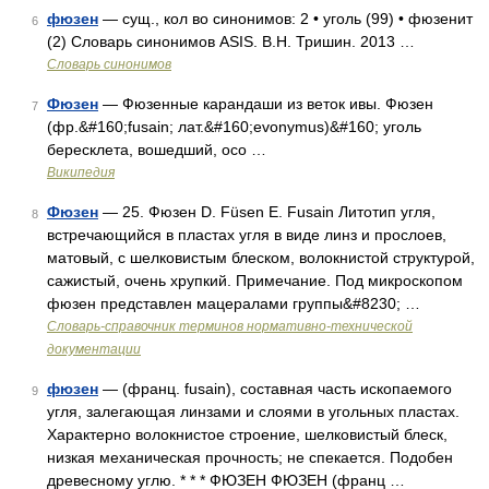
фюзен
— сущ., кол во синонимов: 2 • уголь (99) • фюзенит
6
(2) Словарь синонимов ASIS. В.Н. Тришин. 2013 …
Словарь синонимов
Фюзен
— Фюзенные карандаши из веток ивы. Фюзен
7
(фр.&#160;fusain; лат.&#160;evonymus)&#160; уголь
бересклета, вошедший, осо …
Википедия
Фюзен
— 25. Фюзен D. Füsen E. Fusain Литотип угля,
8
встречающийся в пластах угля в виде линз и прослоев,
матовый, с шелковистым блеском, волокнистой структурой,
сажистый, очень хрупкий. Примечание. Под микроскопом
фюзен представлен мацералами группы&#8230; …
Словарь-справочник терминов нормативно-технической
документации
фюзен
— (франц. fusain), составная часть ископаемого
9
угля, залегающая линзами и слоями в угольных пластах.
Характерно волокнистое строение, шелковистый блеск,
низкая механическая прочность; не спекается. Подобен
древесному углю. * * * ФЮЗЕН ФЮЗЕН (франц …